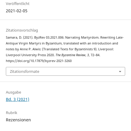
Veröffentlicht
2021-02-05
Zitationsvorschlag
Samara, D. (2021). ByzRev 03.2021.006: Narrating Martyrdom. Rewriting Late-
Antique Virgin Martyrs in Byzantium, translated with an introduction and
notes by Anne P. Alwis: (Translated Texts for Byzantinists 9). Liverpool:
Liverpool University Press 2020.
The Byzantine Review
,
3
, 72–84.
https://doi.org/10.17879/byzrev-2021-3260
Zitationsformate
Ausgabe
Bd. 3 (2021)
Rubrik
Rezensionen