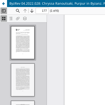
ByzRev 04.2022.028: Chryssa Ranoutsaki, Purpur in Byzanz. 