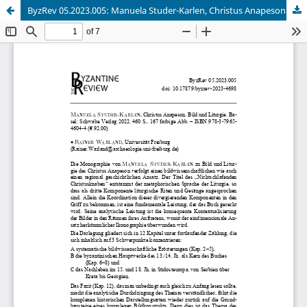
ByzRev 05.2023.005: Manuela Studer-Karlen, Christus Anapeson. Bild und Liturgie.