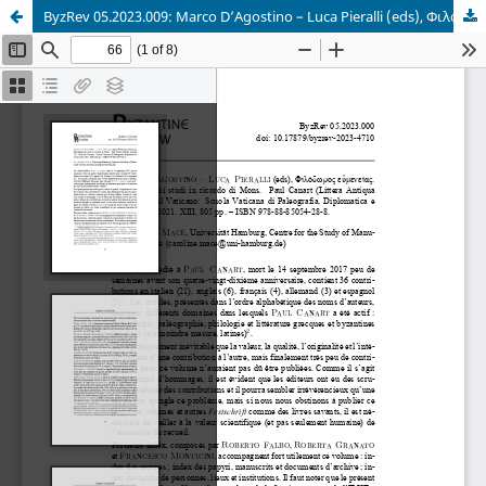
ByzRev 05.2023.009: Marco D’Agostino – Luca Pieralli (eds), Φιλόδωρος εὐμενείας. Miscellanea di studi in ricordo di Mons. Paul Canart (Littera Antiqua 21).