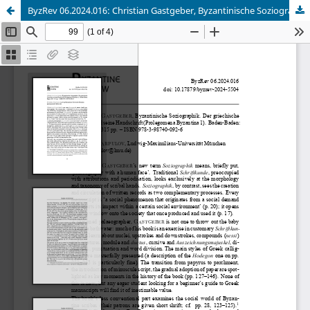
ByzRev 06.2024.016: Christian Gastgeber, Byzantinische Soziographik.