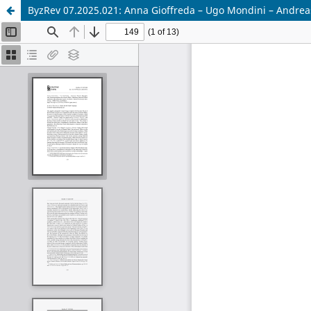
ByzRev 07.2025.021: Anna Gioffreda – Ugo Mondini – Andre