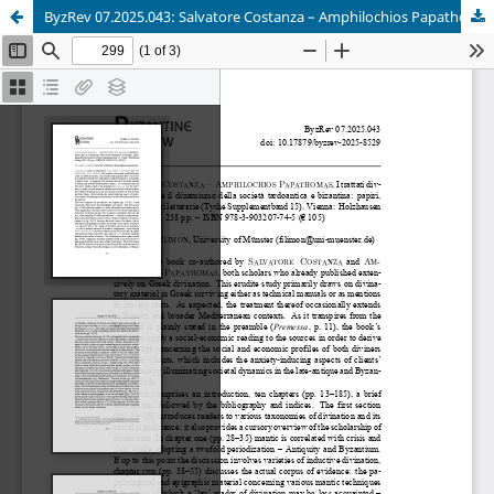
ByzRev 07.2025.043: Salvatore Costanza – Amphilochios Papathomas, I trattati divinatori greci e il dinamismo della società tardoantica e bizantina: