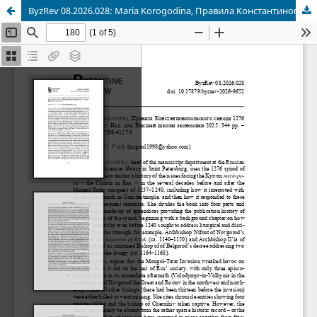
ByzRev 08.2026.028: Maria Korogodina, Правила Константинопольского синода 1276 года.