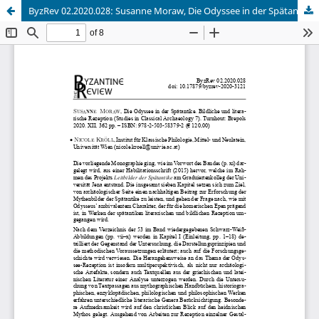
ByzRev 02.2020.028: Susanne Moraw, Die Odyssee in der Spätantike. Bildliche und literarische Rezeption