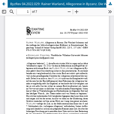
ByzRev 04.2022.029: Rainer Warland, Allegorese in Byzanz. Die Weisheit Salomons und die Anfänge der biblisch-allegorischen Bildkunst in Konstantinopel.