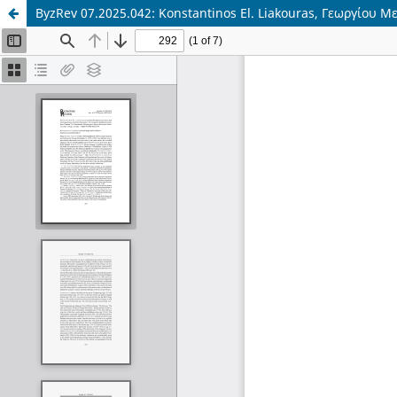
ByzRev 07.2025.042: Konstantinos El. Liakouras, Γεωργίου 