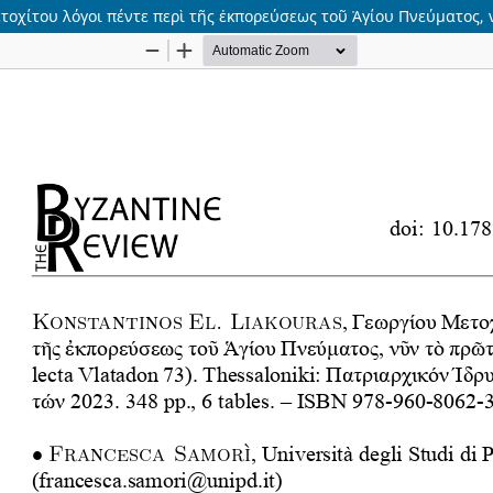
Μετοχίτου λόγοι πέντε περὶ τῆς ἐκπορεύσεως τοῦ Ἁγίου Πνεύματος,