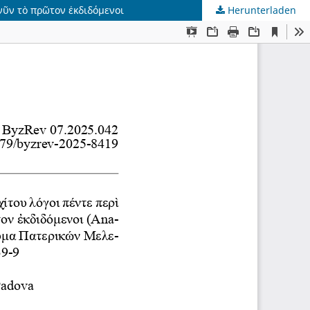
 νῦν τὸ πρῶτον ἐκδιδόμενοι
Herunterladen