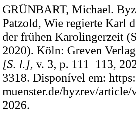
GRÜNBART, Michael. ByzR
Patzold, Wie regierte Karl 
der frühen Karolingerzeit 
2020). Köln: Greven Verla
[S. l.]
, v. 3, p. 111–113, 2
3318. Disponível em: https:
muenster.de/byzrev/article
2026.