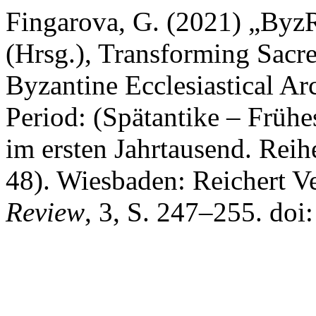
Fingarova, G. (2021) „ByzR
(Hrsg.), Transforming Sacr
Byzantine Ecclesiastical Arc
Period: (Spätantike – Früh
im ersten Jahrtausend. Reih
48). Wiesbaden: Reichert V
Review
, 3, S. 247–255. do