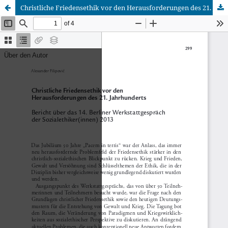
Christliche Friedensethik vor den Herausforderungen des 21. Jahrhunderts