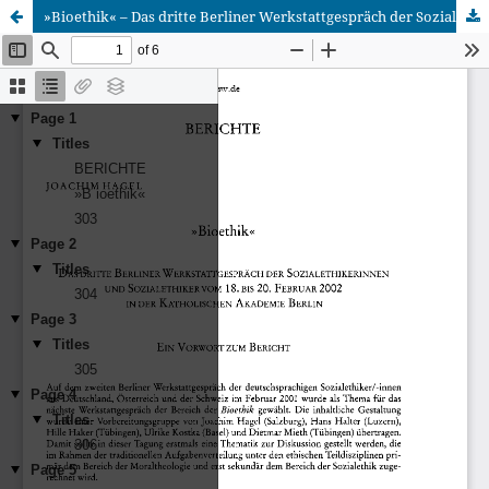
»Bioethik« – Das dritte Berliner Werkstattgespräch der Sozialethikerinnen und Sozialethiker vom 18. bis 20. Februar 2002 in der Katholischen Akademie Berlin