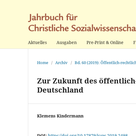
Aktuelles
Ausgaben
Pre-Print & Online
F
Home
/
Archiv
/
Bd. 60 (2019): Öffentlich-rechtli
Zur Zukunft des öffentlic
Deutschland
Klemens Kindermann
DOI:
https://doi.org/10.17879/jcsw-2019-2498