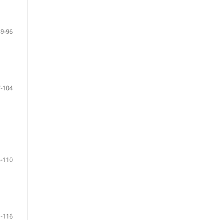
89-96
-104
-110
-116