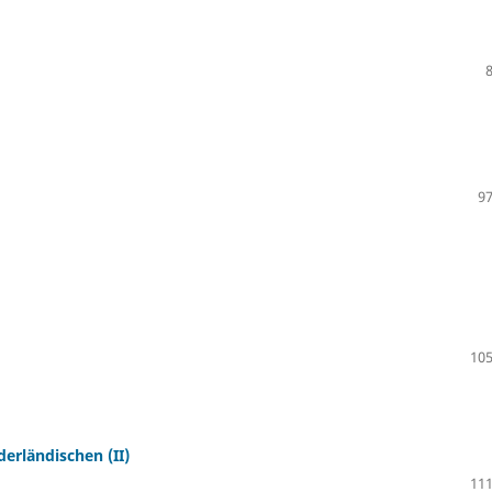
97
105
rländischen (II)
111