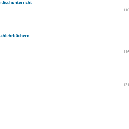
ndischunterricht
110
ischlehrbüchern
116
121