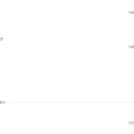
146
g?
148
ten
157