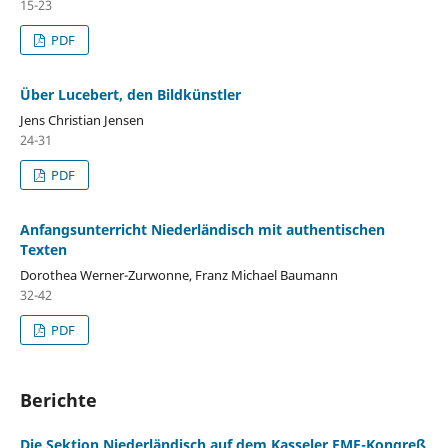
15-23
PDF
Über Lucebert, den Bildkünstler
Jens Christian Jensen
24-31
PDF
Anfangsunterricht Niederländisch mit authentischen
Texten
Dorothea Werner-Zurwonne, Franz Michael Baumann
32-42
PDF
Berichte
Die Sektion Niederländisch auf dem Kasseler FMF-Kongreß