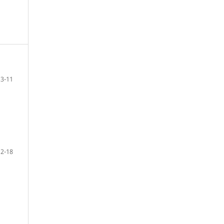
3-11
12-18