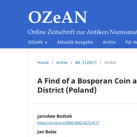
OZeAN
Aktuelle Ausgabe
Archiv
Für A
Home
/
Archiv
/
Bd. 3 (2021)
/
Artikel
A Find of a Bosporan Coin a
District (Poland)
Jarosław Bodzek
https://orcid.org/0000-0002-4272-4117
Jan Bulas