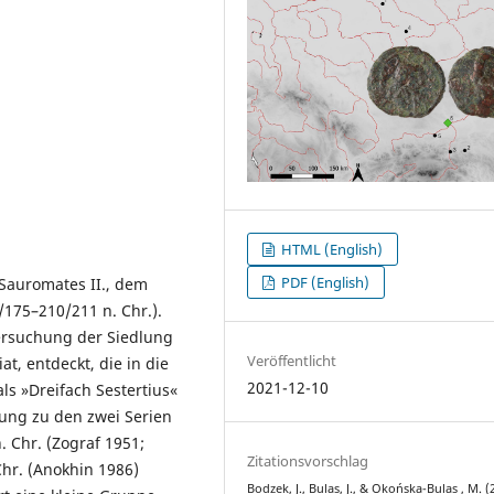
HTML (English)
PDF (English)
Sauromates II., dem
175–210/211 n. Chr.).
ersuchung der Siedlung
Veröffentlicht
t, entdeckt, die in die
2021-12-10
ls »Dreifach Sestertius«
ung zu den zwei Serien
 Chr. (Zograf 1951;
Zitationsvorschlag
Chr. (Anokhin 1986)
Bodzek, J., Bulas, J., & Okońska-Bulas , M. (