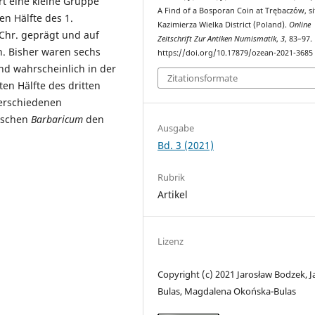
rt eine kleine Gruppe
A Find of a Bosporan Coin at Trębaczów, si
n Hälfte des 1.
Kazimierza Wielka District (Poland).
Online
 Chr. geprägt und auf
Zeitschrift Zur Antiken Numismatik
,
3
, 83–97.
. Bisher waren sechs
https://doi.org/10.17879/ozean-2021-3685
nd wahrscheinlich in der
Zitationsformate
ten Hälfte des dritten
verschiedenen
ischen
Barbaricum
den
Ausgabe
Bd. 3 (2021)
Rubrik
Artikel
Lizenz
Copyright (c) 2021 Jarosław Bodzek, J
Bulas, Magdalena Okońska-Bulas