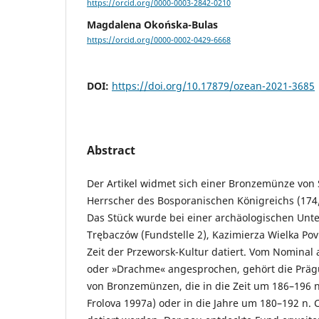
https://orcid.org/0000-0003-2842-0210
Magdalena Okońska-Bulas
https://orcid.org/0000-0002-0429-6668
DOI:
https://doi.org/10.17879/ozean-2021-3685
Abstract
Der Artikel widmet sich einer Bronzemünze von 
Herrscher des Bosporanischen Königreichs (174/
Das Stück wurde bei einer archäologischen Unt
Trębaczów (Fundstelle 2), Kazimierza Wielka Povia
Zeit der Przeworsk-Kultur datiert. Vom Nominal a
oder »Drachme« angesprochen, gehört die Präg
von Bronzemünzen, die in die Zeit um 186–196 n.
Frolova 1997a) oder in die Jahre um 180–192 n. 