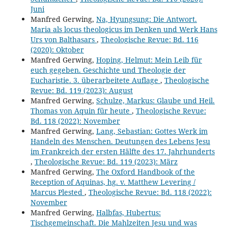
Juni
Manfred Gerwing,
Na, Hyungsung: Die Antwort.
Maria als locus theologicus im Denken und Werk Hans
Urs von Balthasars
,
Theologische Revue: Bd. 116
(2020): Oktober
Manfred Gerwing,
Hoping, Helmut: Mein Leib für
euch gegeben. Geschichte und Theologie der
Eucharistie. 3. überarbeitete Auflage
,
Theologische
Revue: Bd. 119 (2023): August
Manfred Gerwing,
Schulze, Markus: Glaube und Heil.
Thomas von Aquin für heute
,
Theologische Revue:
Bd. 118 (2022): November
Manfred Gerwing,
Lang, Sebastian: Gottes Werk im
Handeln des Menschen. Deutungen des Lebens Jesu
im Frankreich der ersten Hälfte des 17. Jahrhunderts
,
Theologische Revue: Bd. 119 (2023): März
Manfred Gerwing,
The Oxford Handbook of the
Reception of Aquinas, hg. v. Matthew Levering /
Marcus Plested
,
Theologische Revue: Bd. 118 (2022):
November
Manfred Gerwing,
Halbfas, Hubertus:
Tischgemeinschaft. Die Mahlzeiten Jesu und was