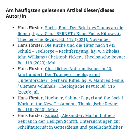
Am häufigsten gelesenen Artikel dieser/dieses
Autor/in
Hans Förster,
Fuchs, Emil: Der Brief des Paulus an die
Römer, hg. v. Claus BERNET / Klaus Fuchs-Kittowski
,
Theologische Revue: Bd. 117 (2021): November
Hans Förster,
Die Kirche und die Täter nach 1945.
Schuld – Seelsorge – Rechtfertigung, hg. v. Nicholas
John Williams / Christoph Picker
,
Theologische Revue:
Bd. 119 (2023): Mai
Hans Förster,
Christlicher Antisemitismus im 20.
Jahrhundert. Der Tübinger Theologe und
„Judenforscher“ Gerhard Kittel, hg. v. Manfred Gailus
/ Clemens Vollnhals
,
Theologische Revue: Bd. 116
(2020): Juli
Hans Förster,
Huebner, Sabine: Papyri and the Social
World of the New Testament
,
Theologische Revue:
Bd. 116 (2020): März
Hans Förster,
Kupsch, Alexander: Martin Luthers
Gebrauch der Heiligen Schrift. Untersuchungen zur
Schriftautorität in Gottesdienst und gesellschaftlicher