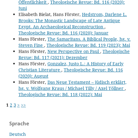
Öffentlichkeit
,
Theologische Revue: Bd. 116 (2020):
Juni
Elisabeth Bielat, Hans Förster,
Hedstrom, Darlene L.
Brooks: The Monastic Landscape of Late Antique
Egypt. An Archaeological Reconstruction
,
Theologische Revue: Bd. 116 (2020): Januar
Hans Förster,
The Samaritans. A Biblical People, hg. v.
Steven Fine
,
Theologische Revue: Bd. 119 (2023): Mai
Hans Förster,
New Perspective on Paul
,
Theologische
Revue: Bd. 117 (2021): Dezember
Hans Förster,
Gonzalez, Justo L.: A History of Early
Christian Literature
,
Theologische Revue: Bd. 116
(2020): August
Hans Förster,
Das Neue Testament – jüdisch erklärt,
hg. v. Wolfgang Kraus / Michael Tilly / Axel Töllner
,
Theologische Revue: Bd. 118 (2022): Mai
1
2
3
>
>>
Sprache
Deutsch