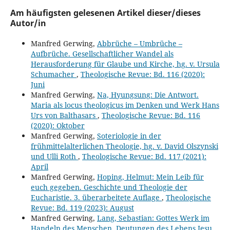
Am häufigsten gelesenen Artikel dieser/dieses
Autor/in
Manfred Gerwing,
Abbrüche – Umbrüche –
Aufbrüche. Gesellschaftlicher Wandel als
Herausforderung für Glaube und Kirche, hg. v. Ursula
Schumacher
,
Theologische Revue: Bd. 116 (2020):
Juni
Manfred Gerwing,
Na, Hyungsung: Die Antwort.
Maria als locus theologicus im Denken und Werk Hans
Urs von Balthasars
,
Theologische Revue: Bd. 116
(2020): Oktober
Manfred Gerwing,
Soteriologie in der
frühmittelalterlichen Theologie, hg. v. David Olszynski
und Ulli Roth
,
Theologische Revue: Bd. 117 (2021):
April
Manfred Gerwing,
Hoping, Helmut: Mein Leib für
euch gegeben. Geschichte und Theologie der
Eucharistie. 3. überarbeitete Auflage
,
Theologische
Revue: Bd. 119 (2023): August
Manfred Gerwing,
Lang, Sebastian: Gottes Werk im
Handeln des Menschen. Deutungen des Lebens Jesu