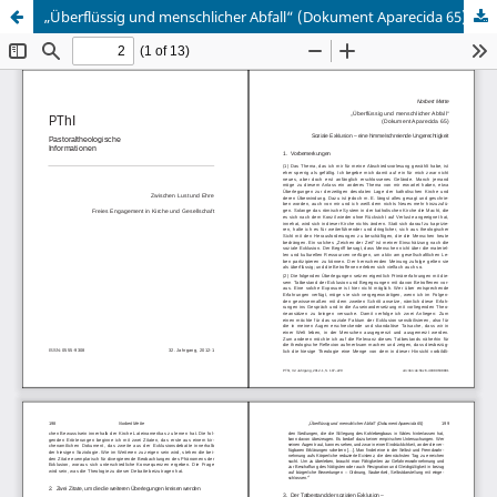
„Überflüssig und menschlicher Abfall“ (Dokument Aparecida 65). Soziale Exklusion – eine himmelschreiende Ungerechtigkeit