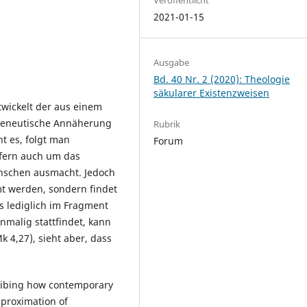
2021-01-15
Ausgabe
Bd. 40 Nr. 2 (2020): Theologie
säkularer Existenzweisen
wickelt der aus einem
rmeneutische Annäherung
Rubrik
t es, folgt man
Forum
fern auch um das
nschen ausmacht. Jedoch
mt werden, sondern findet
es lediglich im Fragment
inmalig stattfindet, kann
 4,27), sieht aber, dass
cribing how contemporary
pproximation of