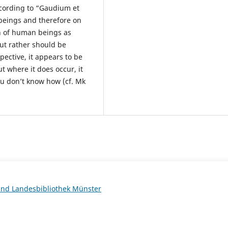
ccording to “Gaudium et
 beings and therefore on
n of human beings as
t rather should be
ective, it appears to be
t where it does occur, it
u don’t know how (cf. Mk
 und Landesbibliothek Münster