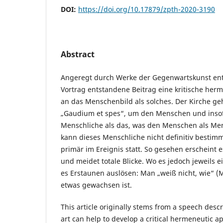
DOI:
https://doi.org/10.17879/zpth-2020-3190
Abstract
Angeregt durch Werke der Gegenwartskunst ent
Vortrag entstandene Beitrag eine kritische he
an das Menschenbild als solches. Der Kirche geh
„Gaudium et spes“, um den Menschen und inso
Menschliche als das, was den Menschen als Me
kann dieses Menschliche nicht definitiv bestim
primär im Ereignis statt. So gesehen erscheint 
und meidet totale Blicke. Wo es jedoch jeweils e
es Erstaunen auslösen: Man „weiß nicht, wie“ (Mk
etwas gewachsen ist.
This article originally stems from a speech des
art can help to develop a critical hermeneutic a