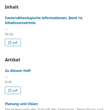
Inhalt
Pastoraltheologische Informationen, Band 14,
Inhaltsverzeichnis
- -
0e-0g
pdf
Artikel
Zu diesem Heft
- -
0i-0k
pdf
Planung und Vision
Die Frage nach der Zukunft der Seelsorge : Begrüßung und