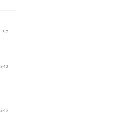
5-7
8-10
12-16