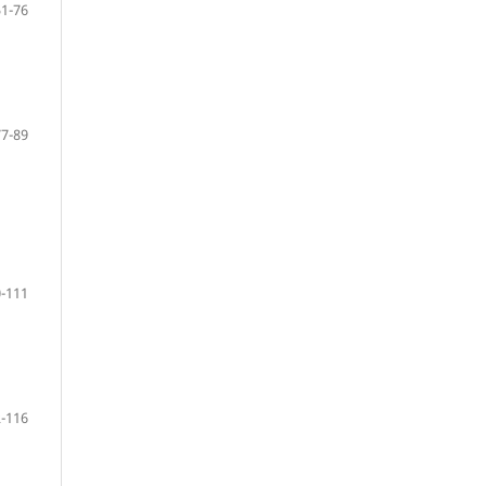
51-76
77-89
-111
-116