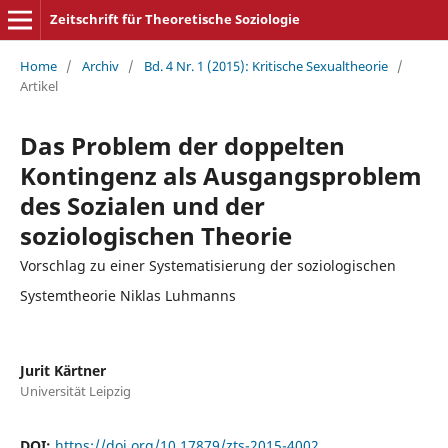
Zeitschrift für Theoretische Soziologie
Home
/
Archiv
/
Bd. 4 Nr. 1 (2015): Kritische Sexualtheorie
/
Artikel
Das Problem der doppelten
Kontingenz als Ausgangsproblem
des Sozialen und der
soziologischen Theorie
Vorschlag zu einer Systematisierung der soziologischen
Systemtheorie Niklas Luhmanns
Jurit Kärtner
Universität Leipzig
DOI:
https://doi.org/10.17879/zts-2015-4002