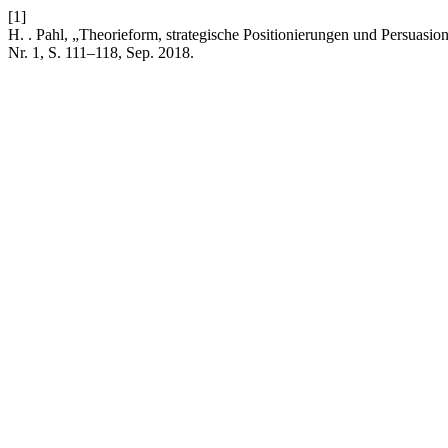
[1]
H. . Pahl, „Theorieform, strategische Positionierungen und Persuasi
Nr. 1, S. 111–118, Sep. 2018.