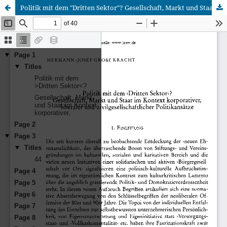
Politik mit dem "Dritten Sektor"? Gesellschaft, Markt und Staat im Kontext korporativer, liberaler und zivilgesellschaftlicher Politikansätze