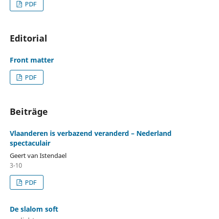
PDF
Editorial
Front matter
PDF
Beiträge
Vlaanderen is verbazend veranderd – Nederland
spectaculair
Geert van Istendael
3-10
PDF
De slalom soft