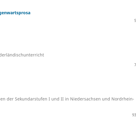
egenwartsprosa
derländischunterricht
nen der Sekundarstufen I und II in Niedersachsen und Nordrhein-
93