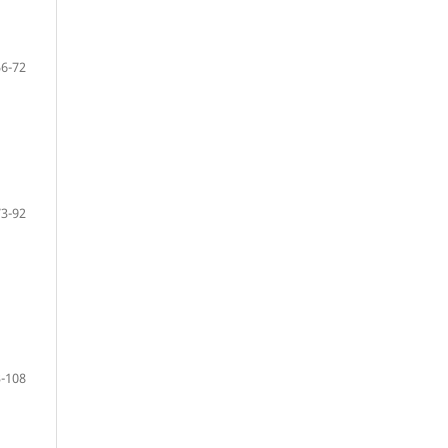
56-72
73-92
-108