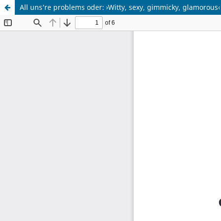
All uns’re problems oder: ›Witty, sexy, gimmicky, glamorous