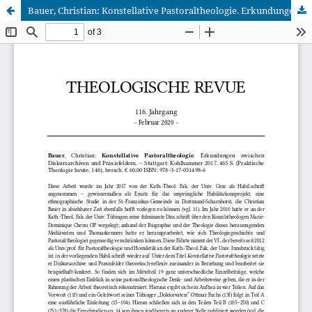
Bauer, Christian: Konstellative Pastoraltheologie. Erkundungen zwischen Diskursarchiven und Praxisfeldern