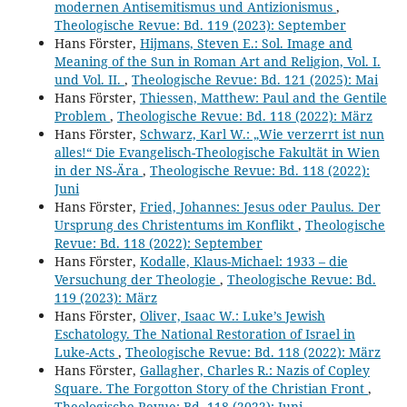
modernen Antisemitismus und Antizionismus
,
Theologische Revue: Bd. 119 (2023): September
Hans Förster,
Hijmans, Steven E.: Sol. Image and
Meaning of the Sun in Roman Art and Religion, Vol. I.
und Vol. II.
,
Theologische Revue: Bd. 121 (2025): Mai
Hans Förster,
Thiessen, Matthew: Paul and the Gentile
Problem
,
Theologische Revue: Bd. 118 (2022): März
Hans Förster,
Schwarz, Karl W.: „Wie verzerrt ist nun
alles!“ Die Evangelisch-Theologische Fakultät in Wien
in der NS-Ära
,
Theologische Revue: Bd. 118 (2022):
Juni
Hans Förster,
Fried, Johannes: Jesus oder Paulus. Der
Ursprung des Christentums im Konflikt
,
Theologische
Revue: Bd. 118 (2022): September
Hans Förster,
Kodalle, Klaus-Michael: 1933 – die
Versuchung der Theologie
,
Theologische Revue: Bd.
119 (2023): März
Hans Förster,
Oliver, Isaac W.: Luke’s Jewish
Eschatology. The National Restoration of Israel in
Luke-Acts
,
Theologische Revue: Bd. 118 (2022): März
Hans Förster,
Gallagher, Charles R.: Nazis of Copley
Square. The Forgotton Story of the Christian Front
,
Theologische Revue: Bd. 118 (2022): Juni