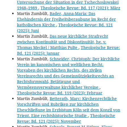
Untersuchung der Situation in der Tschechoslowakei
1948–1989
,
Theologische Revue: Bd. 117 (2021): März
Martin Zumbült,
Bader, Anna-Maria: Das
Ehehindernis der Freiheitsberaubung im Recht der
katholischen Kirche
,
Theologische Revue: Bd. 121
(2025): Juni
Martin Zumbült,
Das neue kirchliche Strafrecht
zwischen Kontinuität und Diskontinuität, hg. v.
Thomas Meckel / Matthias Pulte
,
Theologische Revue:
Bd. 121 (2025): Januar
Martin Zumbült,
Schneider, Christoph: Der kirchliche
Verein im kanonischen und weltlichen Recht.
Vorgaben des kirchlichen Rechts, des zivilen
Vereinsrechts und des Gemeinnützigkeitsrechts an
Rechtsformwahl, Betätigung und
Vermögensverwaltung kirchlicher Vereine
,
Theologische Revue: Bd. 119 (2023): Februar
Martin Zumbült,
Retterath, Marc: Kirchenrechtliche
Vorschriften und Rubriken zur kirchlichen
Eheschließung im Erzbistum Köln seit dem Konzil von
Trient. Eine rechtshistorische Studie
,
Theologische
Revue: Bd. 121 (2025): November
Martin Zumbült,
Scheule, Rupert M./Stüwe, Klaus