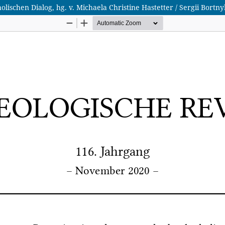
schen Dialog, hg. v. Michaela Christine Hastetter / Sergii Bortny