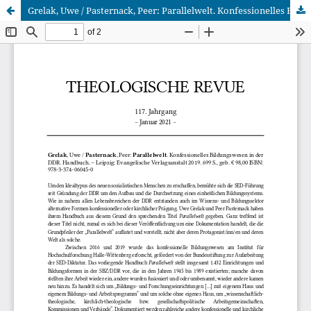
Grelak, Uwe / Pasternack, Peer: Parallelwelt. Konfessionelles Bildungswesen in der DDR. Handbuch