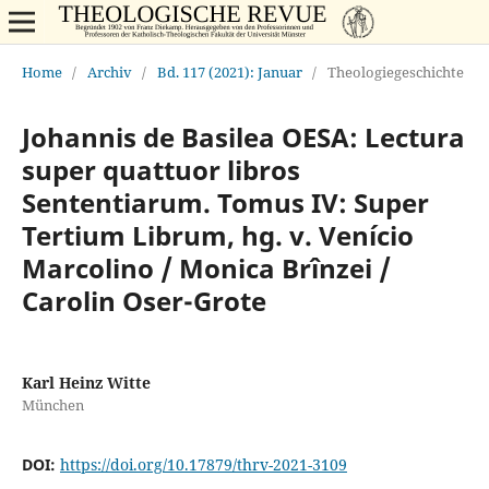
Home
/
Archiv
/
Bd. 117 (2021): Januar
/
Theologiegeschichte
Johannis de Basilea OESA: Lectura
super quattuor libros
Sententiarum. Tomus IV: Super
Tertium Librum, hg. v. Venício
Marcolino / Monica Brînzei /
Carolin Oser-Grote
Karl Heinz Witte
München
DOI:
https://doi.org/10.17879/thrv-2021-3109