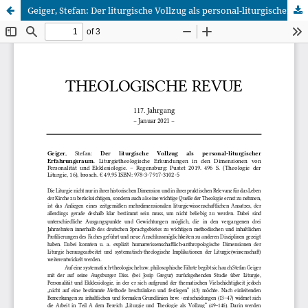
Geiger, Stefan: Der liturgische Vollzug als personal-liturgischer Erfahrungsraum. Liturgietheologische Erkundungen in den Dimensionen von Personalität und Ekklesiologie