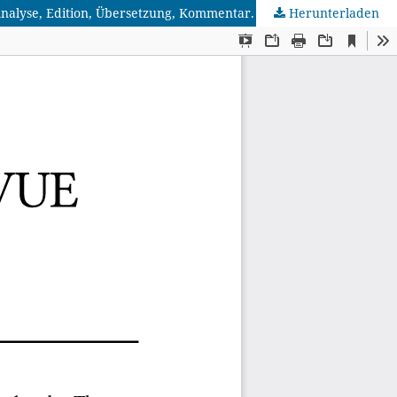
Herunterladen
Burkhardt, Julia: Von Bienen lernen. Das Bonum universale de apibus des Thomas von Cantimpré als Gemeinschaftsentwurf. Analyse, Edition, Übersetzung, Kommentar. Teilband 1: Analyse und Anhänge; Teilband 2: Edition, Übersetzung und Kommentar