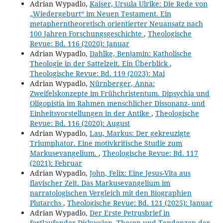
Adrian Wypadlo,
Kaiser, Ursula Ulrike: Die Rede von
„Wiedergeburt“ im Neuen Testament. Ein
metapherntheoretisch orientierter Neuansatz nach
100 Jahren Forschungsgeschichte
,
Theologische
Revue: Bd. 116 (2020): Januar
Adrian Wypadlo,
Dahlke, Benjamin: Katholische
Theologie in der Sattelzeit. Ein Überblick
,
Theologische Revue: Bd. 119 (2023): Mai
Adrian Wypadlo,
Nürnberger, Anna:
Zweifelskonzepte im Frühchristentum. Dipsychia und
Oligopistia im Rahmen menschlicher Dissonanz- und
Einheitsvorstellungen in der Antike
,
Theologische
Revue: Bd. 116 (2020): August
Adrian Wypadlo,
Lau, Markus: Der gekreuzigte
Triumphator. Eine motivkritische Studie zum
Markusevangelium.
,
Theologische Revue: Bd. 117
(2021): Februar
Adrian Wypadlo,
John, Felix: Eine Jesus-Vita aus
flavischer Zeit. Das Markusevangelium im
narratologischen Vergleich mit den Biographien
Plutarchs
,
Theologische Revue: Bd. 121 (2025): Januar
Adrian Wypadlo,
Der Erste Petrusbrief in
fortlaufender Diskussion. Thesen und Tendenzen der