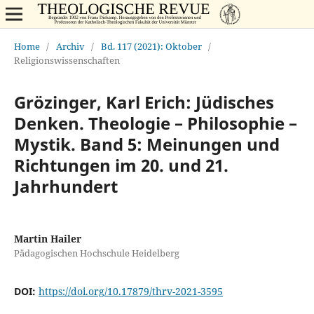
Home
/
Archiv
/
Bd. 117 (2021): Oktober
/
Religionswissenschaften
Grözinger, Karl Erich: Jüdisches
Denken. Theologie – Philosophie –
Mystik. Band 5: Meinungen und
Richtungen im 20. und 21.
Jahrhundert
Martin Hailer
Pädagogischen Hochschule Heidelberg
DOI:
https://doi.org/10.17879/thrv-2021-3595