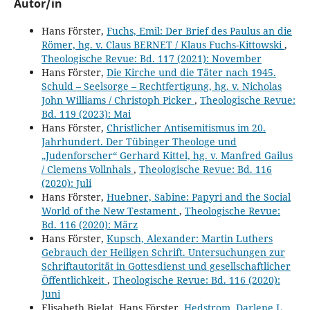
Autor/in
Hans Förster,
Fuchs, Emil: Der Brief des Paulus an die
Römer, hg. v. Claus BERNET / Klaus Fuchs-Kittowski
,
Theologische Revue: Bd. 117 (2021): November
Hans Förster,
Die Kirche und die Täter nach 1945.
Schuld – Seelsorge – Rechtfertigung, hg. v. Nicholas
John Williams / Christoph Picker
,
Theologische Revue:
Bd. 119 (2023): Mai
Hans Förster,
Christlicher Antisemitismus im 20.
Jahrhundert. Der Tübinger Theologe und
„Judenforscher“ Gerhard Kittel, hg. v. Manfred Gailus
/ Clemens Vollnhals
,
Theologische Revue: Bd. 116
(2020): Juli
Hans Förster,
Huebner, Sabine: Papyri and the Social
World of the New Testament
,
Theologische Revue:
Bd. 116 (2020): März
Hans Förster,
Kupsch, Alexander: Martin Luthers
Gebrauch der Heiligen Schrift. Untersuchungen zur
Schriftautorität in Gottesdienst und gesellschaftlicher
Öffentlichkeit
,
Theologische Revue: Bd. 116 (2020):
Juni
Elisabeth Bielat, Hans Förster,
Hedstrom, Darlene L.