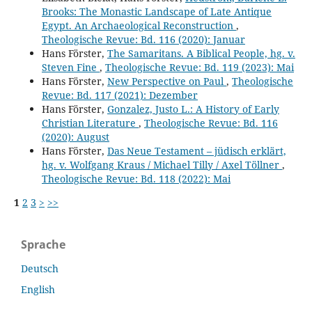
Brooks: The Monastic Landscape of Late Antique
Egypt. An Archaeological Reconstruction
,
Theologische Revue: Bd. 116 (2020): Januar
Hans Förster,
The Samaritans. A Biblical People, hg. v.
Steven Fine
,
Theologische Revue: Bd. 119 (2023): Mai
Hans Förster,
New Perspective on Paul
,
Theologische
Revue: Bd. 117 (2021): Dezember
Hans Förster,
Gonzalez, Justo L.: A History of Early
Christian Literature
,
Theologische Revue: Bd. 116
(2020): August
Hans Förster,
Das Neue Testament – jüdisch erklärt,
hg. v. Wolfgang Kraus / Michael Tilly / Axel Töllner
,
Theologische Revue: Bd. 118 (2022): Mai
1
2
3
>
>>
Sprache
Deutsch
English