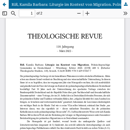
Riß, Kamila Barbara: Liturgie im Kontext von Migration. Polnischsprachige Gemeinden in Deutschland