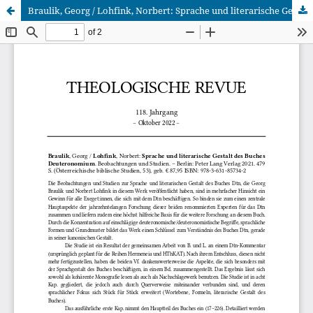
Braulik, Georg / Lohfink, Norbert: Sprache und literarische Gestalt des Buches Deuteronomium. Beobachtungen und Studien