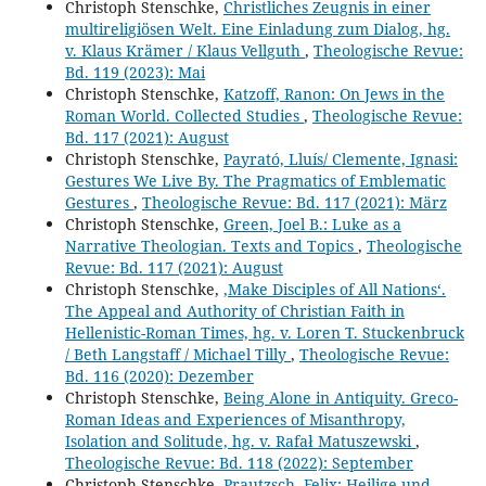
Christoph Stenschke,
Christliches Zeugnis in einer
multireligiösen Welt. Eine Einladung zum Dialog, hg.
v. Klaus Krämer / Klaus Vellguth
,
Theologische Revue:
Bd. 119 (2023): Mai
Christoph Stenschke,
Katzoff, Ranon: On Jews in the
Roman World. Collected Studies
,
Theologische Revue:
Bd. 117 (2021): August
Christoph Stenschke,
Payrató, Lluís/ Clemente, Ignasi:
Gestures We Live By. The Pragmatics of Emblematic
Gestures
,
Theologische Revue: Bd. 117 (2021): März
Christoph Stenschke,
Green, Joel B.: Luke as a
Narrative Theologian. Texts and Topics
,
Theologische
Revue: Bd. 117 (2021): August
Christoph Stenschke,
,Make Disciples of All Nations‘.
The Appeal and Authority of Christian Faith in
Hellenistic-Roman Times, hg. v. Loren T. Stuckenbruck
/ Beth Langstaff / Michael Tilly
,
Theologische Revue:
Bd. 116 (2020): Dezember
Christoph Stenschke,
Being Alone in Antiquity. Greco-
Roman Ideas and Experiences of Misanthropy,
Isolation and Solitude, hg. v. Rafał Matuszewski
,
Theologische Revue: Bd. 118 (2022): September
Christoph Stenschke,
Prautzsch, Felix: Heilige und