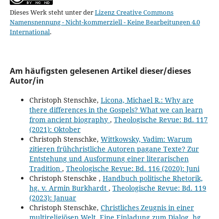
Dieses Werk steht unter der
Lizenz Creative Commons
Namensnennung - Nicht-kommerziell - Keine Bearbeitungen 4.0
International
.
Am häufigsten gelesenen Artikel dieser/dieses
Autor/in
Christoph Stenschke,
Licona, Michael R.: Why are
there differences in the Gospels? What we can learn
from ancient biography
,
Theologische Revue: Bd. 117
(2021): Oktober
Christoph Stenschke,
Wittkowsky, Vadim: Warum
zitieren frühchristliche Autoren pagane Texte? Zur
Entstehung und Ausformung einer literarischen
Tradition
,
Theologische Revue: Bd. 116 (2020): Juni
Christoph Stenschke ,
Handbuch politische Rhetorik,
hg. v. Armin Burkhardt
,
Theologische Revue: Bd. 119
(2023): Januar
Christoph Stenschke,
Christliches Zeugnis in einer
multireligiösen Welt. Eine Einladung zum Dialog, hg.