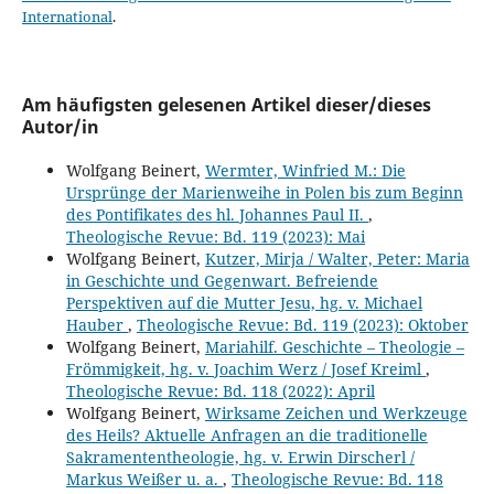
International
.
Am häufigsten gelesenen Artikel dieser/dieses
Autor/in
Wolfgang Beinert,
Wermter, Winfried M.: Die
Ursprünge der Marienweihe in Polen bis zum Beginn
des Pontifikates des hl. Johannes Paul II.
,
Theologische Revue: Bd. 119 (2023): Mai
Wolfgang Beinert,
Kutzer, Mirja / Walter, Peter: Maria
in Geschichte und Gegenwart. Befreiende
Perspektiven auf die Mutter Jesu, hg. v. Michael
Hauber
,
Theologische Revue: Bd. 119 (2023): Oktober
Wolfgang Beinert,
Mariahilf. Geschichte – Theologie –
Frömmigkeit, hg. v. Joachim Werz / Josef Kreiml
,
Theologische Revue: Bd. 118 (2022): April
Wolfgang Beinert,
Wirksame Zeichen und Werkzeuge
des Heils? Aktuelle Anfragen an die traditionelle
Sakramententheologie, hg. v. Erwin Dirscherl /
Markus Weißer u. a.
,
Theologische Revue: Bd. 118